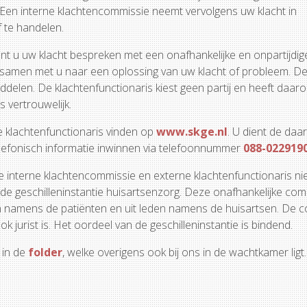
. Een interne klachtencommissie neemt vervolgens uw klacht in
 te handelen.
unt u uw klacht bespreken met een onafhankelijke en onpartijdig
t samen met u naar een oplossing van uw klacht of probleem. D
ddelen. De klachtenfunctionaris kiest geen partij en heeft daa
s vertrouwelijk.
de klachtenfunctionaris vinden op
www.skge.nl
. U dient de daar
lefonisch informatie inwinnen via telefoonnummer
088-022919
 interne klachtencommissie en externe klachtenfunctionaris nie
j de geschilleninstantie huisartsenzorg. Deze onafhankelijke co
 leden namens de patiënten en uit leden namens de huisartsen. De
k jurist is. Het oordeel van de geschilleninstantie is bindend.
 in de
folder
, welke overigens ook bij ons in de wachtkamer ligt.