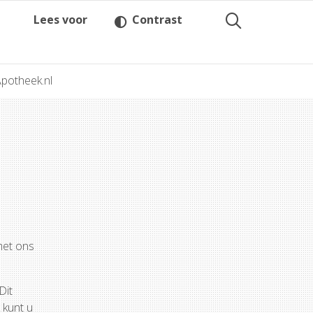
Lees voor
Contrast
potheek.nl
met ons
Dit
 kunt u