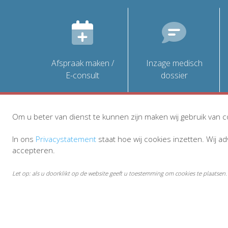
Afspraak maken /
Inzage medisch
E-consult
dossier
Om u beter van dienst te kunnen zijn maken wij gebruik van c
In ons
Privacystatement
staat hoe wij cookies inzetten. Wij a
accepteren.
Let op: als u doorklikt op de website geeft u toestemming om cookies te plaatsen.