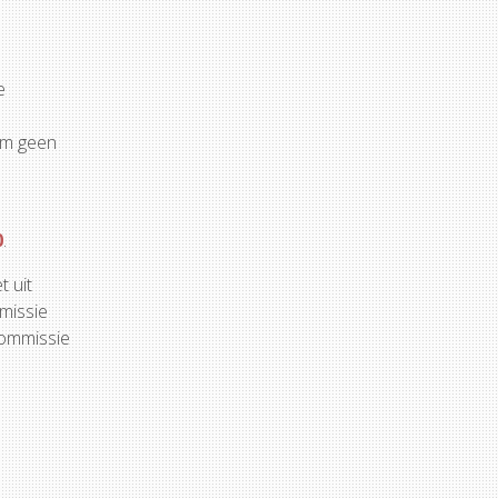
e
e
rom geen
0
.
t uit
mmissie
 commissie