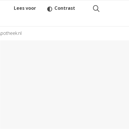
Lees voor
Contrast
potheek.nl