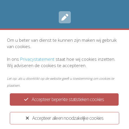
Inschrijven
Om u beter van dienst te kunnen zijn maken wij gebruik
van cookies.
In ons
Privacystatement
staat hoe wij cookies inzetten.
Wij adviseren de cookies te accepteren.
Let op: als u doorklikt op de website geeft u toestemming om cookies te
plaatsen.
Accepteer beperkte statistieken cookies
Privacyreglement
Disclaimer
Accepteer alleen noodzakelijke cookies
Ontwikkeld door:
Yardzorgsites.nl