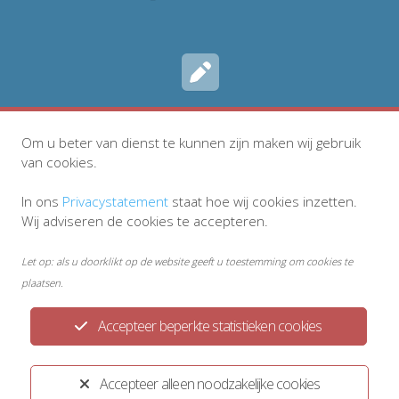
Inschrijven
Om u beter van dienst te kunnen zijn maken wij gebruik
van cookies.
In ons
Privacystatement
staat hoe wij cookies inzetten.
Wij adviseren de cookies te accepteren.
Let op: als u doorklikt op de website geeft u toestemming om cookies te
plaatsen.
Accepteer beperkte statistieken cookies
Privacyreglement
Disclaimer
Accepteer alleen noodzakelijke cookies